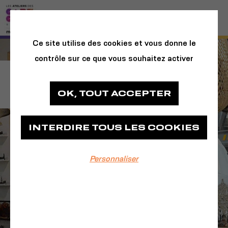
Ce site utilise des cookies et vous donne le
contrôle sur ce que vous souhaitez activer
LaliBee Créations
OK, TOUT ACCEPTER
INTERDIRE TOUS LES COOKIES
Personnaliser