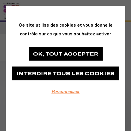
Ce site utilise des cookies et vous donne le
contrôle sur ce que vous souhaitez activer
Atelier d'écriture
OK, TOUT ACCEPTER
INTERDIRE TOUS LES COOKIES
Personnaliser