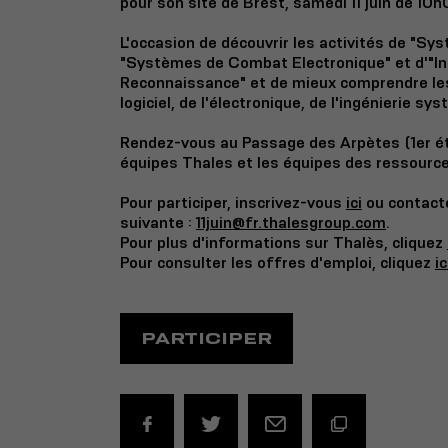
pour son site de Brest, samedi 11 juin de 10
L'occasion de découvrir les activités de "S
"Systèmes de Combat Electronique" et d'"Int
Reconnaissance" et de mieux comprendre les 
logiciel, de l'électronique, de l'ingénierie sy
Rendez-vous au Passage des Arpètes (1er ét
équipes Thales et les équipes des ressourc
Pour participer, inscrivez-vous
ici
ou contacte
suivante :
11juin@fr.thalesgroup.com
.
Pour plus d'informations sur Thalès, cliquez
Pour consulter les offres d'emploi, cliquez
ic
PARTICIPER