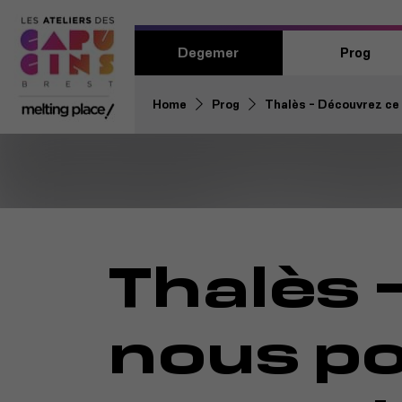
Degemer
Prog
Home
Prog
Thalès - Découvrez ce
Thalès 
nous po