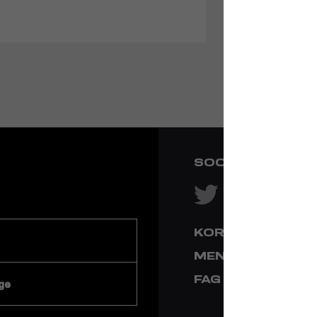
SOCIAL NETWOR
KORN AR C'HAZ
MENEGOÙ LEZEN
FAG
ge