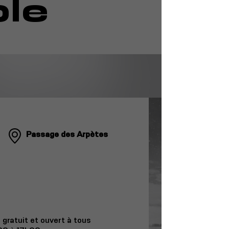
le
Passage des Arpètes
gratuit et ouvert à tous