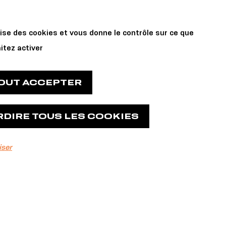
benn
Prevesadur
lise des cookies et vous donne le contrôle sur ce que
itez activer
TOUT ACCEPTER
RDIRE TOUS LES COOKIES
z ce que
iser
complir