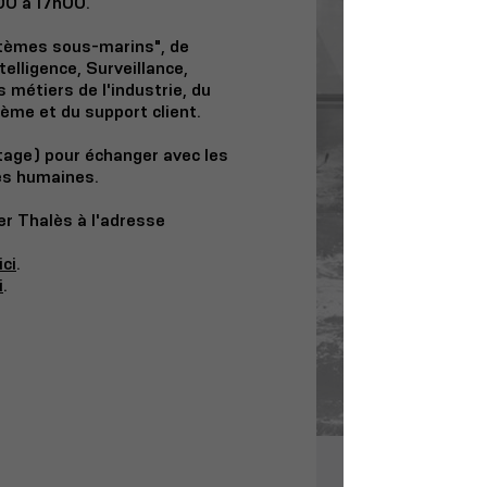
h00 à 17h00.
ystèmes sous-marins", de
elligence, Surveillance,
métiers de l'industrie, du
stème et du support client.
age) pour échanger avec les
es humaines.
r Thalès à l'adresse
ici
.
i
.