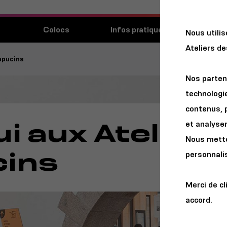
Découvri
Colocs
Infos pratiques
Nous utili
lieu
Ateliers d
Capucins
Nos parten
technologie
contenus, 
i aux Ateliers
et analyser 
Nous metton
cins
personnalis
Merci de cl
accord.