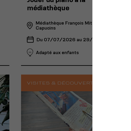
médiathèque
Médiathèque François Mitterrand - Les
Capucins
Du 07/07/2026 au 29/08/2026
Adapté aux enfants
VISITES & DÉCOUVERTE