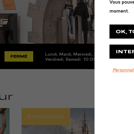
Vous pouve
moment.
OK, 
INTE
Lundi, Mardi, Mercredi, Jeudi, Dimanche : 
FERMÉ
Vendredi, Samedi : 10:00 - 01:00
Personnal
ur
EXPOSITION