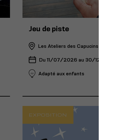
Jeu de piste
Les Ateliers des Capucins
Du 11/07/2026 au 30/12/2026
Adapté aux enfants
EXPOSITION