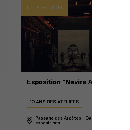
EXPOSITION
Exposition "Navire Amiral"
10 ANS DES ATELIERS
Passage des Arpètes - Salle des
expositions