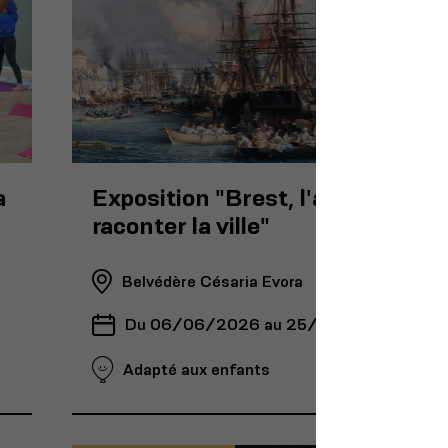
a
Exposition "Brest, l'art pour
raconter la ville"
Belvédère Césaria Evora
Du 06/06/2026 au 25/08/2026
Adapté aux enfants