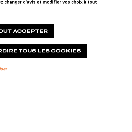
z changer d'avis et modifier vos choix à tout
TOUT ACCEPTER
RDIRE TOUS LES COOKIES
10:00 - 00:00
iser
Les colocs
ouverts
70.8
Un musée pour l'océan