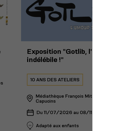
e
Exposition "Gotlib, l'umour
indélébile !"
10 ANS DES ATELIERS
es
Médiathèque François Mitterrand - Les
Capucins
Du 11/07/2026 au 08/11/2026
Adapté aux enfants