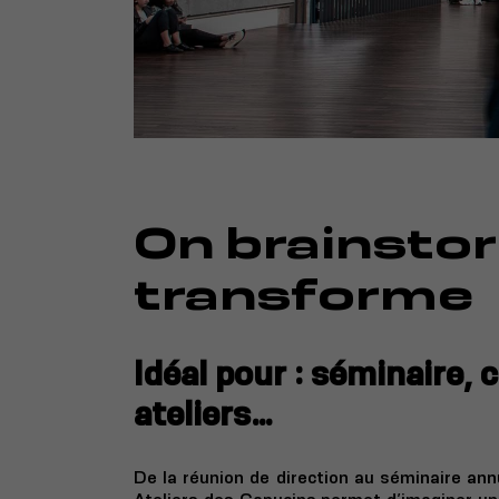
On brainsto
transforme
Idéal pour : séminaire, 
ateliers…
De la réunion de direction au séminaire annu