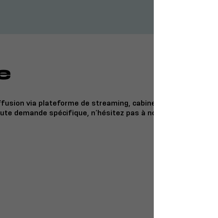
e
ffusion via plateforme de streaming, cabines de traduction,
oute demande spécifique, n’hésitez pas à nous transmettre