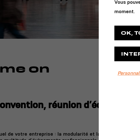
Vous pouve
moment.
OK, 
INTE
rme on
Personnal
convention, réunion d’équipe,
el de votre entreprise : la modularité et la polyvalence des