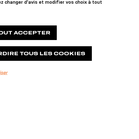
z changer d'avis et modifier vos choix à tout
TOUT ACCEPTER
RDIRE TOUS LES COOKIES
iser
Et si...
On parlait de
votre projet ?