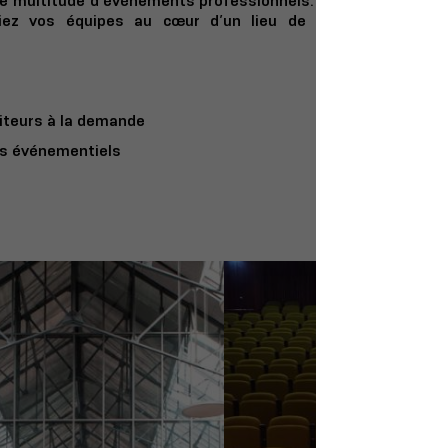
e multitude d’évènements professionnels. Fini les salles de
ez vos équipes au cœur d’un lieu de vie propice à la
iteurs à la demande
es événementiels