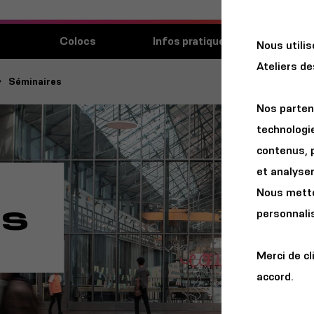
Découvri
Colocs
Infos pratiques
Nous utili
lieu
Ateliers d
Séminaires
Nos parten
technologie
contenus, 
et analyser 
Nous metton
es
personnalis
Merci de cl
accord.