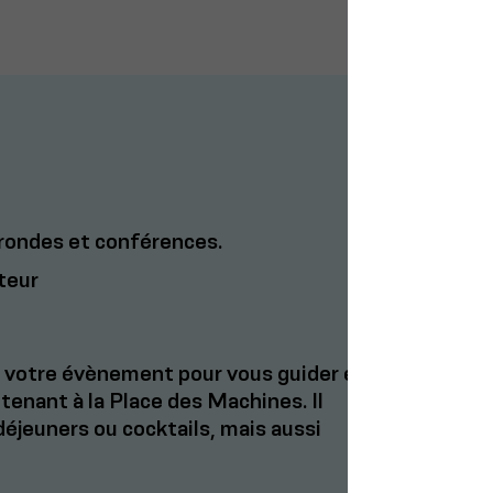
s rondes et conférences.
teur
e votre évènement pour vous guider et
tenant à la Place des Machines. Il
éjeuners ou cocktails, mais aussi