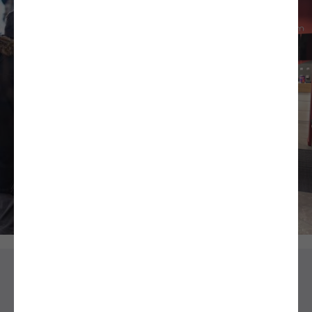
On fait ça où ?