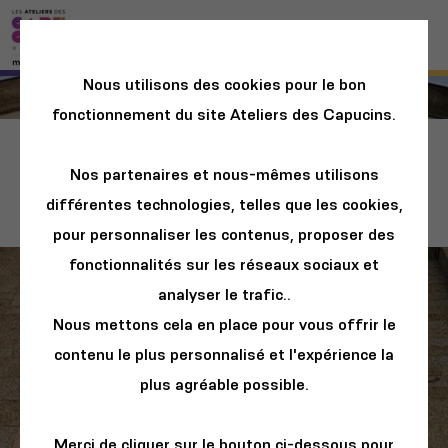
Nous utilisons des cookies pour le bon
fonctionnement du site Ateliers des Capucins.
Les Ateliers en 10
Nos partenaires et nous-mêmes utilisons
dates
différentes technologies, telles que les cookies,
pour personnaliser les contenus, proposer des
fonctionnalités sur les réseaux sociaux et
analyser le trafic..
Nous mettons cela en place pour vous offrir le
contenu le plus personnalisé et l'expérience la
plus agréable possible.
Merci de cliquer sur le bouton ci-dessous pour