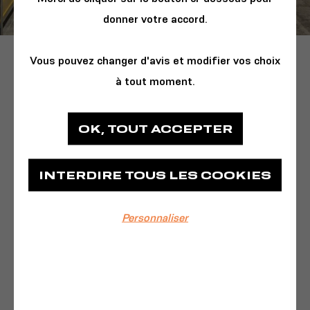
donner votre accord.
Vous pouvez changer d'avis et modifier vos choix
Un cabinet de curiosités qui réunit le meilleur de
à tout moment.
Dialogues : des livres, des vinyles, des jeux, des jouets,
de la papeterie... Catherine et Pauline, libraires
expérimentées, vous y accueillent et vous feront
OK, TOUT ACCEPTER
découvrir leurs sélections autour de cinq grands pôles :
Roulez Jeunesse, Pop Culture, A l'Ouest, Vivre
Autrement, Les Eclaireurs. Alors, curieux ?
INTERDIRE TOUS LES COOKIES
Personnaliser