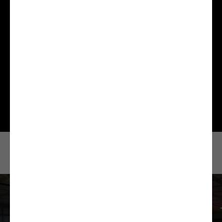
dimanche:
11:00-19:00
Consultez le détail des jours d'ouverture de
70.8 en
cliquant ici
Téléphoner
Envoyer un e-mail
C'est comment?