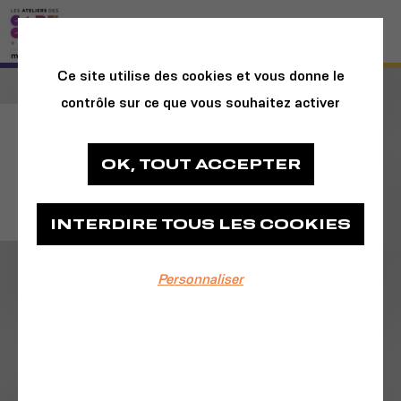
Ce site utilise des cookies et vous donne le
contrôle sur ce que vous souhaitez activer
Exposition :
OK, TOUT ACCEPTER
"Bernard Halet : un
architecte à Brest"
INTERDIRE TOUS LES COOKIES
Personnaliser