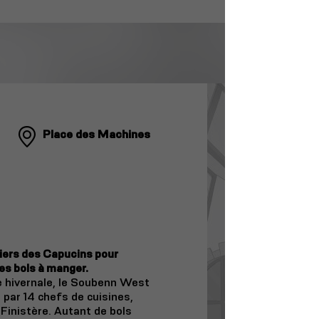
Place des Machines
liers des Capucins pour
es bols à manger.
de hivernale, le Soubenn West
 par 14 chefs de cuisines,
Finistère. Autant de bols