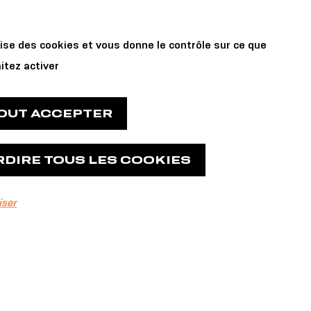
Private Events
 us
lise des cookies et vous donne le contrôle sur ce que
and Reservations
itez activer
TOUT ACCEPTER
RDIRE TOUS LES COOKIES
West :
iser