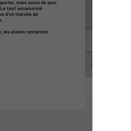
porter, mais aussi de quoi
 Le tout assaisonné
que d'un marché de
e.
e, les places restantes