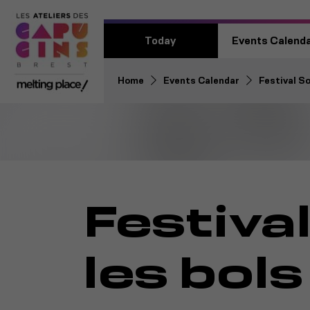
Today
Events Calend
Home
Events Calendar
Festival S
Festiva
les bol