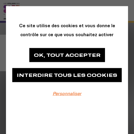
Ce site utilise des cookies et vous donne le
contrôle sur ce que vous souhaitez activer
Fête de la Science -
OK, TOUT ACCEPTER
29ème édition
INTERDIRE TOUS LES COOKIES
Personnaliser