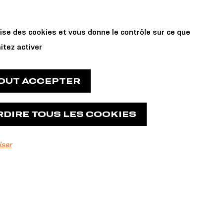
Private Events
 us
lise des cookies et vous donne le contrôle sur ce que
and Reservations
itez activer
TOUT ACCEPTER
RDIRE TOUS LES COOKIES
r à
iser