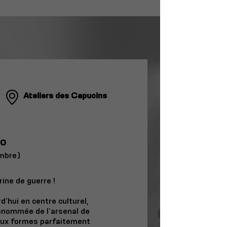
Ateliers des Capucins
20
embre)
ine de guerre !
d’hui en centre culturel,
renommée de l’arsenal de
aux formes parfaitement