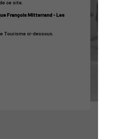
de ce site.
ue François Mitterrand - Les
e de Tourisme ci-dessous.