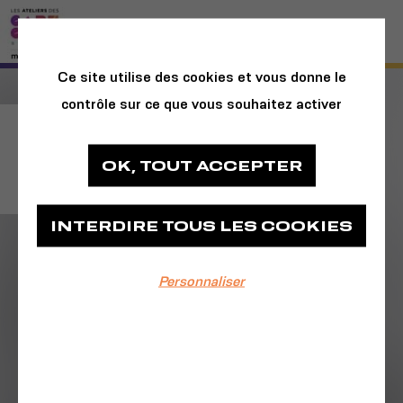
Ce site utilise des cookies et vous donne le
contrôle sur ce que vous souhaitez activer
Printemps Chinois
OK, TOUT ACCEPTER
2022
INTERDIRE TOUS LES COOKIES
Personnaliser