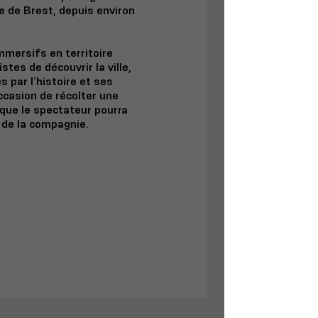
le de Brest, depuis environ
mmersifs en territoire
tes de découvrir la ville,
s par l’histoire et ses
ccasion de récolter une
 que le spectateur pourra
 de la compagnie.