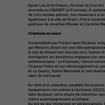
Après Les Arts Oseurs, De chair et d’os es
associée au CNAREP Le Fourneau. À compter
de trois années permet, non seulement à not
également à la ville de Brest, d’être traversé
poétique de Jonathan Macias et Caroline Me
Créations en cours
Immortalisée par Prévert dans
Barbara
, cro
par Miossec, Brest est une ville palimpseste
la cité du Ponant est tournée vers l’avenir e
témoignent les évolutions engagées par deu
emblématiques : Le Fourneau, Centre nationa
l’Espace Public et son déménagement du por
et Le Quartz, Scène Nationale et son chantie
cœur de métropole.
Au-delà d’un calendrier parallèle (la livrais
équipements est prévue à l’automne 2023),
celui de placer cette phase de transition sou
même accompagnement artistique.
Au gré de leur immersion et pérégrinations, 