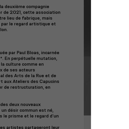
t la deuxième compagnie
 de 2021, cette association
re lieu de fabrique, mais
 par le regard artistique et
lon.
quée par Paul Bloas, incarnée
*. En perpétuelle mutation,
t la culture comme en
x de ses acteurs
l des Arts de la Rue et de
t aux Ateliers des Capucins
r de restructuration, en
on des deux nouveaux
 un désir commun est né,
s le prisme et le regard d’un
les artistes partageront leur