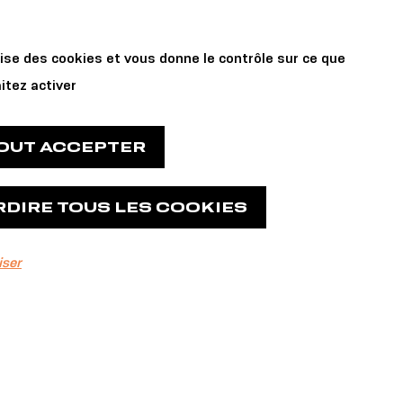
Private Events
 us
lise des cookies et vous donne le contrôle sur ce que
and Reservations
itez activer
TOUT ACCEPTER
RDIRE TOUS LES COOKIES
- De
iser