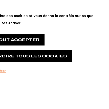
Private Events
 us
lise des cookies et vous donne le contrôle sur ce que
and Reservations
itez activer
TOUT ACCEPTER
RDIRE TOUS LES COOKIES
,
iser