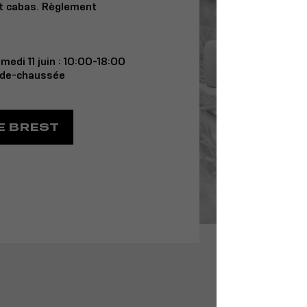
 et cabas. Règlement
medi 11 juin : 10:00-18:00
-de-chaussée
E BREST