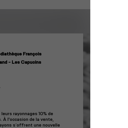
diathèque François
and - Les Capucins
2
 leurs rayonnages 10% de
 À l'occasion de la vente,
rayons s’offrent une nouvelle