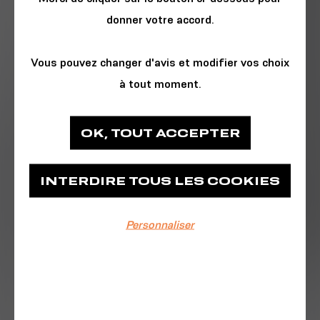
donner votre accord.
Vous pouvez changer d'avis et modifier vos choix
à tout moment.
ARTS & SPECTACLE
OK, TOUT ACCEPTER
Médiathèque François Mitterrand - Les
Capucins
INTERDIRE TOUS LES COOKIES
Place des Machines
Personnaliser
EVÉNEMENT TERMINÉ
15/09/2021
14:00