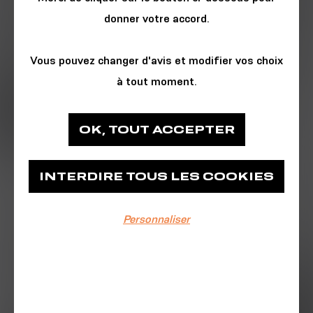
donner votre accord.
Vous pouvez changer d'avis et modifier vos choix
à tout moment.
SPORT
OK, TOUT ACCEPTER
Ville de Brest
INTERDIRE TOUS LES COOKIES
Ateliers des Capucins
Personnaliser
EVÉNEMENT TERMINÉ
03/08/2022
10:00-17:00
La Fédération Française de Tennis de Table