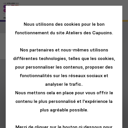
Nous utilisons des cookies pour le bon
fonctionnement du site Ateliers des Capucins.
Étape du Ping Tour
Nos partenaires et nous-mêmes utilisons
différentes technologies, telles que les cookies,
pour personnaliser les contenus, proposer des
fonctionnalités sur les réseaux sociaux et
analyser le trafic..
Nous mettons cela en place pour vous offrir le
contenu le plus personnalisé et l'expérience la
plus agréable possible.
Merci de cliquer sur le bouton ci-dessous pour