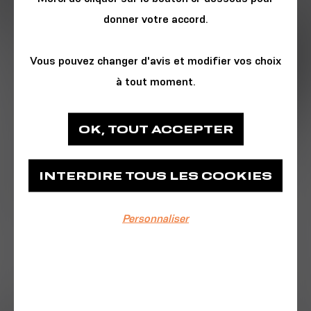
donner votre accord.
Vous pouvez changer d'avis et modifier vos choix
à tout moment.
ATELIER - WORKSHOP
OK, TOUT ACCEPTER
Les Ateliers des Capucins
INTERDIRE TOUS LES COOKIES
Ateliers des Capucins
Personnaliser
EVÉNEMENT TERMINÉ
18/12/2021
13:30-18:30
Vous avez de vieux jouets à réparer ? Vous