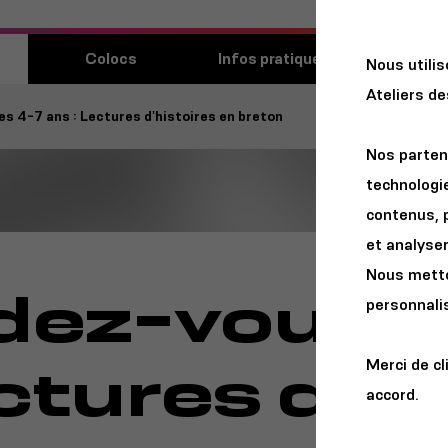
Découvri
Colocs
Infos pratiques
Nous utili
lieu
Ateliers d
s 4-7 ans : Lectures d'histoires en breton
Nos parten
technologie
contenus, 
et analyser 
Nous metton
dez-vous d
personnalis
ctures d'hi
Merci de cl
accord.