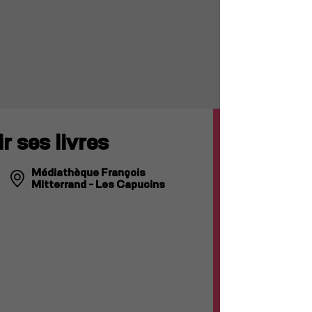
r ses livres
Médiathèque François
Mitterrand - Les Capucins