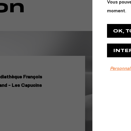
on
Vous pouve
moment.
OK, 
INTE
Personnal
diathèque François
and - Les Capucins