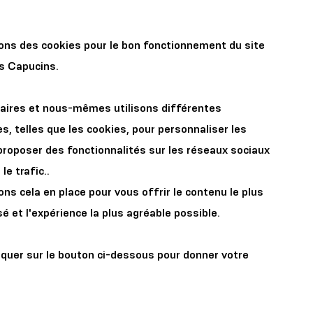
r les
Organisez votre
sons des cookies pour le bon fonctionnement du site
x
événement
es Capucins.
aires et nous-mêmes utilisons différentes
s, telles que les cookies, pour personnaliser les
proposer des fonctionnalités sur les réseaux sociaux
le trafic..
s cela en place pour vous offrir le contenu le plus
es 4-7
é et l'expérience la plus agréable possible.
stoires
iquer sur le bouton ci-dessous pour donner votre