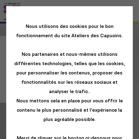
Nous utilisons des cookies pour le bon
fonctionnement du site Ateliers des Capucins.
Les rendez-vous
Nos partenaires et nous-mêmes utilisons
des 8-12 ans /
différentes technologies, telles que les cookies,
Ramène ta science
pour personnaliser les contenus, proposer des
: mission top
fonctionnalités sur les réseaux sociaux et
secrète
analyser le trafic..
Nous mettons cela en place pour vous offrir le
contenu le plus personnalisé et l'expérience la
plus agréable possible.
Merci de cliquer sur le bouton ci-dessous pour