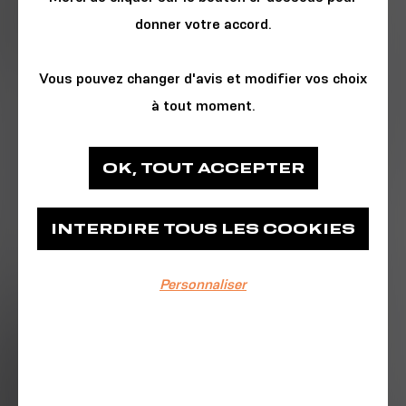
donner votre accord.
Vous pouvez changer d'avis et modifier vos choix
à tout moment.
SCIENCE
OK, TOUT ACCEPTER
Médiathèque François Mitterrand - Les
Capucins
INTERDIRE TOUS LES COOKIES
Médiathèque François Mitterrand - Les
Personnaliser
Capucins
EVÉNEMENT TERMINÉ
04/07/2026
De 14h15 à 16h15