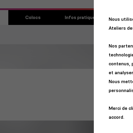
Découvri
Colocs
Infos pratiques
Nous utili
lieu
Ateliers d
Nos parten
technologie
contenus, 
et analyser 
Nous metton
personnalis
Merci de cl
accord.