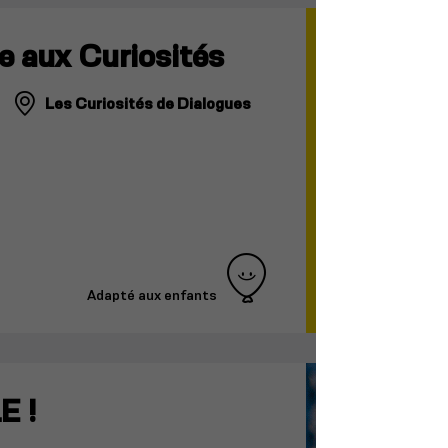
e aux Curiosités
Les Curiosités de Dialogues
Adapté aux enfants
E !