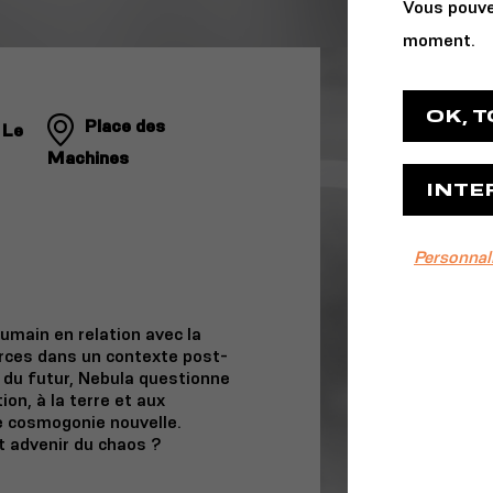
Vous pouve
moment.
OK, 
Place des
 Le
Machines
INTE
Personnal
umain en relation avec la
rces dans un contexte post-
 du futur, Nebula questionne
ion, à la terre et aux
e cosmogonie nouvelle.
t advenir du chaos ?
e