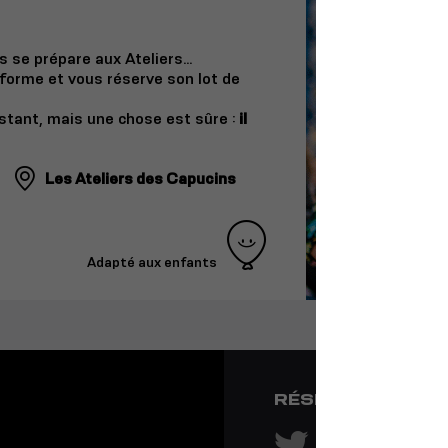
 se prépare aux Ateliers…
sforme et vous réserve son lot de
nstant, mais une chose est sûre :
il
Les Ateliers des Capucins
Adapté aux enfants
RÉSEAUX SOCIA