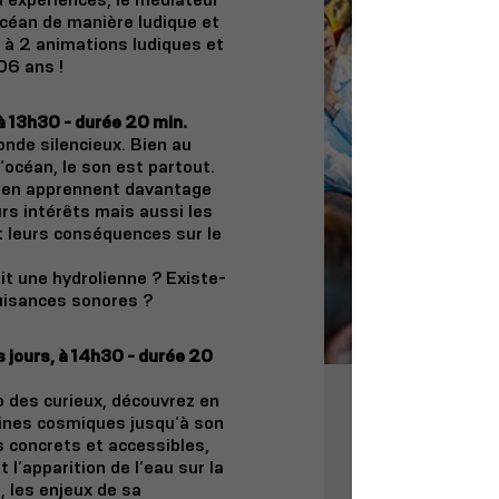
océan de manière ludique et
z à 2 animations ludiques et
06 ans !
 à 13h30 - durée 20 min.
nde silencieux. Bien au
l’océan, le son est partout.
rs en apprennent davantage
urs intérêts mais aussi les
 leurs conséquences sur le
it une hydrolienne ? Existe-
nuisances sonores ?
s jours, à 14h30 - durée 20
 des curieux, découvrez en
ines cosmiques jusqu’à son
s concrets et accessibles,
 l’apparition de l’eau sur la
u, les enjeux de sa