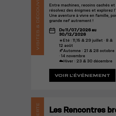
VISITES & DÉCOUVERTE
Entre machines, recoins cachés et e
résolvez des énigmes et explorez l’
Une aventure à vivre en famille, po
grande nef autrement !
Du 11/07/2026 au
30/12/2026
☀️Eté : 11,15 & 29 juillet · 8 &
12 août
🍂Automne : 21 & 28 octobre
· 14 novembre
☁️Hiver : 23 & 30 décembre
VOIR L'ÉVÉNEMENT
Les Rencontres br