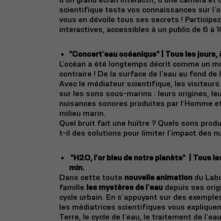
scientifique teste vos connaissances sur l’
vous en dévoile tous ses secrets ! Participe
interactives, accessibles à un public de 6 à 1
"Concert’eau océanique" |
Tous les jours,
L’océan a été longtemps décrit comme un mo
contraire ! De la surface de l’eau au fond de 
Avec le médiateur scientifique, les visiteu
sur les sons sous-marins : leurs origines, le
nuisances sonores produites par l’Homme et
milieu marin.
Quel bruit fait une huître ? Quels sons produ
t-il des solutions pour limiter l’impact des 
"
H2O, l'or bleu de notre planète"
|
Tous le
min.
Dans cette toute
nouvelle animation
du Labo
famille
les mystères de l’eau
depuis ses orig
cycle urbain. En s’appuyant sur des exemple
les médiatrices scientifiques vous expliquent
Terre, le cycle de l’eau, le traitement de l’ea