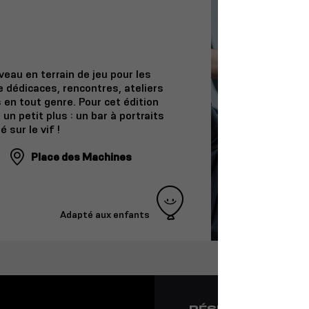
eau en terrain de jeu pour les
 dédicaces, rencontres, ateliers
 en tout genre. Pour cet édition
un petit plus : un bar à portraits
 sur le vif !
Place des Machines
Adapté aux enfants