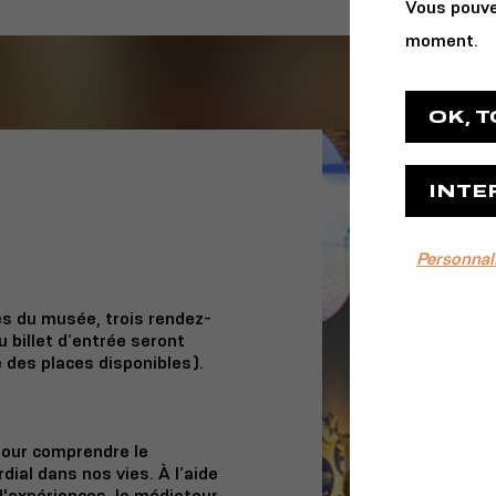
Vous pouve
moment.
OK, 
INTE
Personnal
 du musée, trois rendez-
u billet d’entrée seront
 des places disponibles).
pour comprendre le
dial dans nos vies. À l’aide
 d'expériences, le médiateur