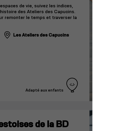
spaces de vie, suivez les indices,
histoire des Ateliers des Capucins.
ur remonter le temps et traverser la
Les Ateliers des Capucins
Adapté aux enfants
estoises de la BD