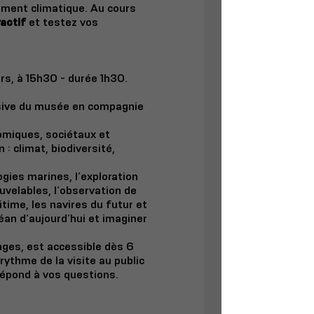
ement climatique. Au cours
ractif
et testez vos
rs, à 15h30 - durée 1h30.
rsive du musée en compagnie
omiques, sociétaux et
: climat, biodiversité,
gies marines, l’exploration
uvelables, l’observation de
itime, les navires du futur et
éan d’aujourd’hui et imaginer
es, est accessible dès 6
rythme de la visite au public
répond à vos questions.