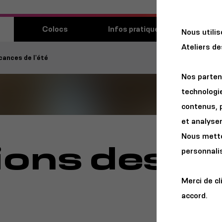
Découvri
Colocs
Infos pratiques
Nous utili
lieu
Ateliers d
cances de l'été
Nos parten
technologie
contenus, 
et analyser 
Nous metton
ions des v
personnalis
Merci de cl
accord.