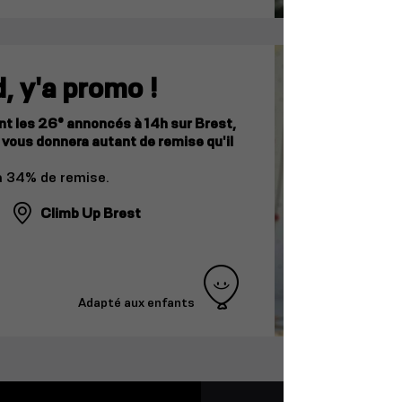
, y'a promo !
t les 26° annoncés à 14h sur Brest,
vous donnera autant de remise qu'il
ra 34% de remise.
Climb Up Brest
Adapté aux enfants