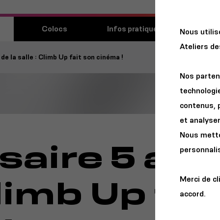
Découvri
Colocs
Infos pratiques
Nous utili
lieu
Ateliers d
de la salle : Climb Up fait son cinéma !
Nos parten
technologie
contenus, 
et analyser 
Nous metton
saire 5 ans
personnalis
Climb Up fai
Merci de cl
accord.