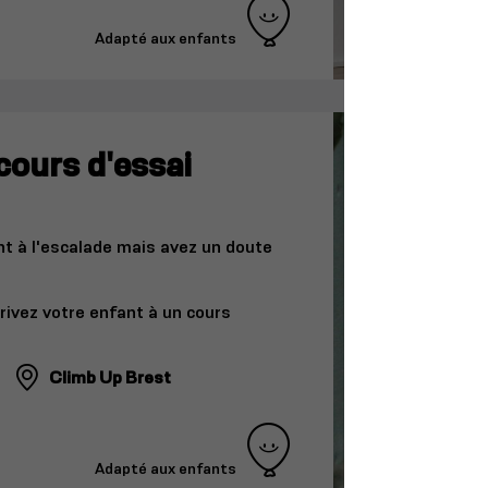
Adapté aux enfants
cours d'essai
nt à l'escalade mais avez un doute
crivez votre enfant à un cours
Climb Up Brest
Adapté aux enfants