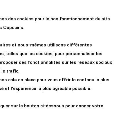
r les
Organisez votre
sons des cookies pour le bon fonctionnement du site
x
événement
es Capucins.
aires et nous-mêmes utilisons différentes
s, telles que les cookies, pour personnaliser les
proposer des fonctionnalités sur les réseaux sociaux
le trafic..
s cela en place pour vous offrir le contenu le plus
 de la
é et l'expérience la plus agréable possible.
t son
iquer sur le bouton ci-dessous pour donner votre