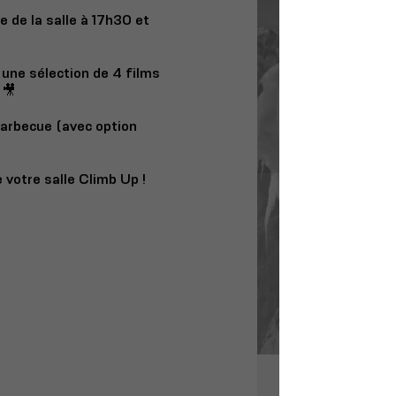
 de la salle à 17h30 et
une sélection de 4 films
 🎥
barbecue (avec option
e votre salle Climb Up !