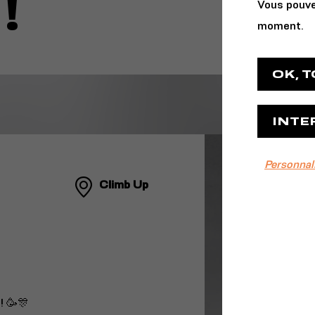
!
Vous pouve
moment.
OK, 
INTE
Personnal
Climb Up
! 🥳🎊