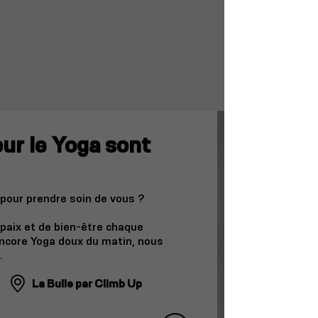
our le Yoga sont
pour prendre soin de vous ?
 paix et de bien-être chaque
ncore Yoga doux du matin, nous
.
La Bulle par Climb Up