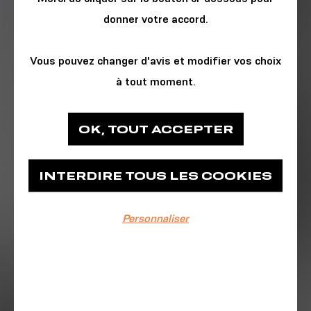
donner votre accord.
Vous pouvez changer d'avis et modifier vos choix
à tout moment.
LITTÉRATURE & THÉÂTRE
OK, TOUT ACCEPTER
Médiathèque François Mitterrand - Les
Capucins
INTERDIRE TOUS LES COOKIES
Médiathèque François Mitterrand - Les
Personnaliser
Capucins
EVÉNEMENT TERMINÉ
22/10/2022
De 15h à 18h