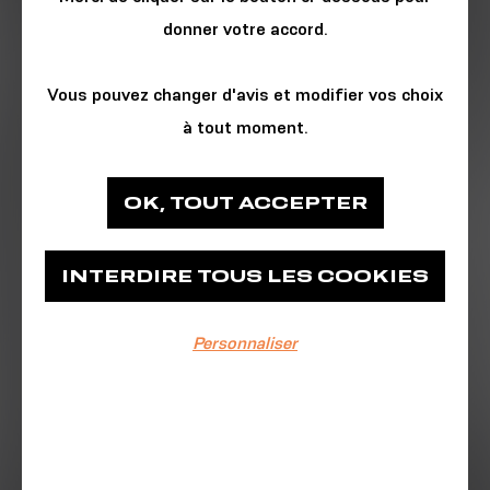
donner votre accord.
Vous pouvez changer d'avis et modifier vos choix
à tout moment.
ATELIER - WORKSHOP
OK, TOUT ACCEPTER
Collectif Les Œils
INTERDIRE TOUS LES COOKIES
Place des Machines
Personnaliser
EVÉNEMENT TERMINÉ
22/12/2024
10h-11h | 11h-12h | 14h-15h | 15h-16h
Contribuez à la mise en scène des Ateliers de