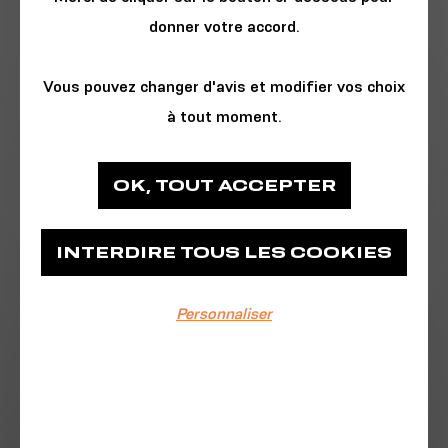
donner votre accord.
Vous pouvez changer d'avis et modifier vos choix
à tout moment.
CINÉMA & PHOTO
OK, TOUT ACCEPTER
Pathé Capucins
INTERDIRE TOUS LES COOKIES
Pathé Capucins
Personnaliser
EVÉNEMENT TERMINÉ
27/02/2024
Dans DUNE : DEUXIÈME PARTIE, Paul Atreides
s’unit à Chani et aux Fremen pour mener la