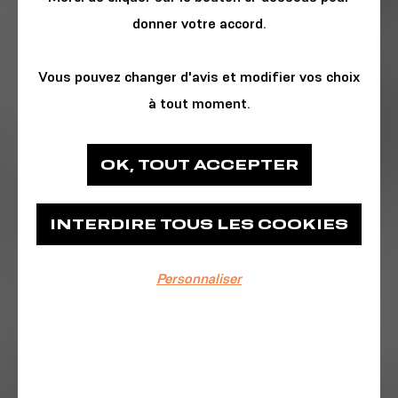
donner votre accord.
Vous pouvez changer d'avis et modifier vos choix
à tout moment.
ARTS & SPECTACLE
OK, TOUT ACCEPTER
La Comédie du Finistère
INTERDIRE TOUS LES COOKIES
La Comédie du Finistère
Personnaliser
EVÉNEMENT TERMINÉ
Du 17/12/2022 au 18/12/2022
Samedi 17 Décembre à 15h00
Dimanche 18 Décembre à 15h00