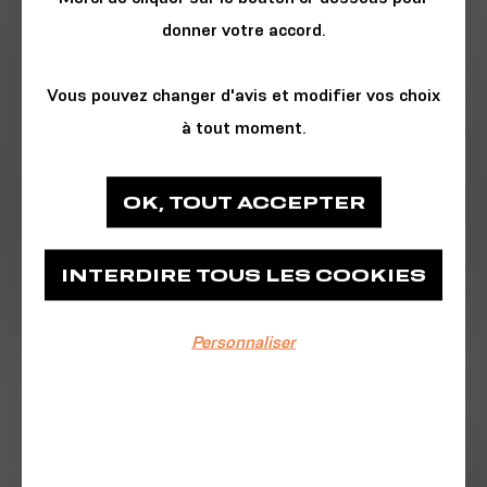
donner votre accord.
Vous pouvez changer d'avis et modifier vos choix
à tout moment.
CONFÉRENCE
OK, TOUT ACCEPTER
Astrolabe Expeditions
INTERDIRE TOUS LES COOKIES
Passage des Arpètes
Personnaliser
EVÉNEMENT TERMINÉ
25/02/2026
De 19h00 à 21h00
Astrolabe Expeditions vous invite à un