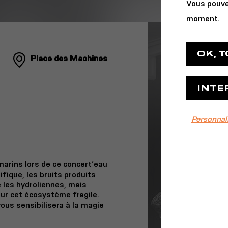
Vous pouve
moment.
OK, 
Place des Machines
INTE
Personnal
marins lors de ce concert’eau
fique, les bruits produits
 les hydroliennes, mais
ur cet écosystème fragile.
ous sensibilisera à la magie