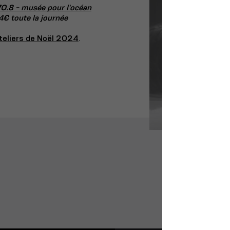
70.8 - musée pour l'océan
 4€ toute la journée
teliers de Noël 2024
.