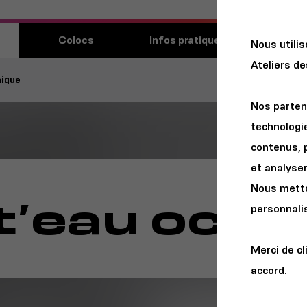
Découvri
Colocs
Infos pratiques
Nous utili
lieu
Ateliers d
nique
Nos parten
technologie
contenus, 
et analyser 
Nous metton
t’eau océa
personnalis
Merci de cl
accord.