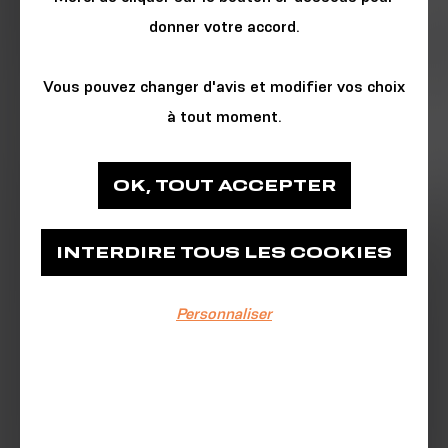
donner votre accord.
Vous pouvez changer d'avis et modifier vos choix
à tout moment.
HISTOIRE & SOCIÉTÉ
OK, TOUT ACCEPTER
Médiathèque François Mitterrand - Les
Capucins
INTERDIRE TOUS LES COOKIES
Auditorium
Personnaliser
EVÉNEMENT TERMINÉ
31/01/2026
De 11h à 12h