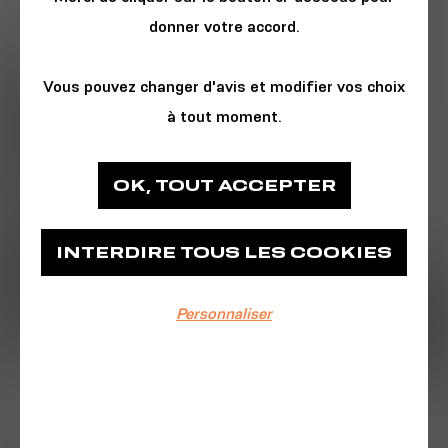
donner votre accord.
Vous pouvez changer d'avis et modifier vos choix
à tout moment.
EXPOSITION
OK, TOUT ACCEPTER
Médiathèque François Mitterrand - Les
Capucins
INTERDIRE TOUS LES COOKIES
Médiathèque François Mitterrand - Les
Personnaliser
Capucins
EVÉNEMENT TERMINÉ
21/07/2026
À 17h