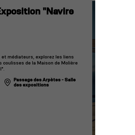
Exposition "Navire
t médiateurs, explorez les liens
s coulisses de la Maison de Molière
l".
Passage des Arpètes - Salle
des expositions