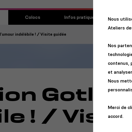
Découvri
Colocs
Infos pratiques
Nous utili
lieu
Ateliers d
l'umour indélébile ! / Visite guidée
Nos parten
technologie
contenus, 
et analyser 
Nous metton
ion Gotlib,
personnalis
le ! / Visi
Merci de cl
accord.