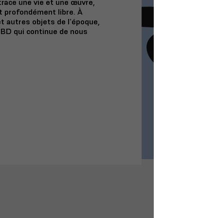
trace une vie et une œuvre,
 profondément libre. À
t autres objets de l’époque,
a BD qui continue de nous