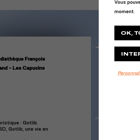
Vous pouve
moment.
OK, 
INTE
diathèque François
and - Les Capucins
Personnal
istique : Gotlib.
BD, Gotlib, une vie en