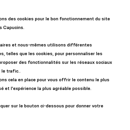
r les
Organisez votre
sons des cookies pour le bon fonctionnement du site
x
événement
es Capucins.
aires et nous-mêmes utilisons différentes
s, telles que les cookies, pour personnaliser les
proposer des fonctionnalités sur les réseaux sociaux
le trafic..
s cela en place pour vous offrir le contenu le plus
 l'umour
é et l'expérience la plus agréable possible.
te guidée
iquer sur le bouton ci-dessous pour donner votre