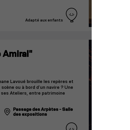
Adapté aux enfants
 Amiral"
ane Lavoué brouille les repères et
 scène ou à bord d’un navire ? Une
 ses Ateliers, entre patrimoine
Passage des Arpètes - Salle
des expositions