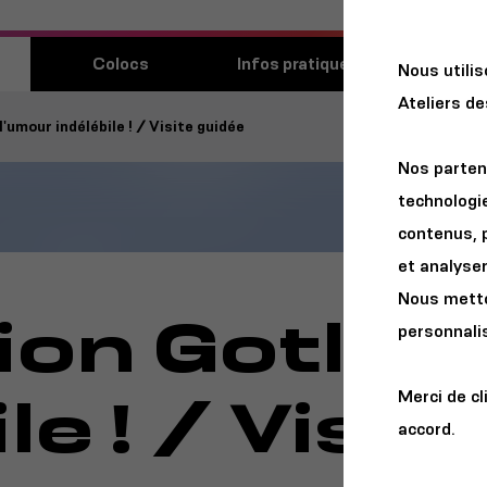
Découvri
Colocs
Infos pratiques
Nous utili
lieu
Ateliers d
l'umour indélébile ! / Visite guidée
Nos parten
technologie
contenus, 
et analyser 
Nous metton
ion Gotlib,
personnalis
le ! / Visi
Merci de cl
accord.