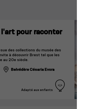
l'art pour raconter
issue des collections du musée des
nvite à découvrir Brest tel que les
7e au 20e siècle.
Belvédère Césaria Evora
Adapté aux enfants