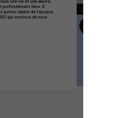
trace une vie et une œuvre,
 profondément libre. À
t autres objets de l’époque,
a BD qui continue de nous