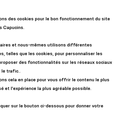
r les
Organisez votre
sons des cookies pour le bon fonctionnement du site
x
événement
es Capucins.
aires et nous-mêmes utilisons différentes
s, telles que les cookies, pour personnaliser les
proposer des fonctionnalités sur les réseaux sociaux
le trafic..
s cela en place pour vous offrir le contenu le plus
 l'umour
é et l'expérience la plus agréable possible.
te guidée
iquer sur le bouton ci-dessous pour donner votre