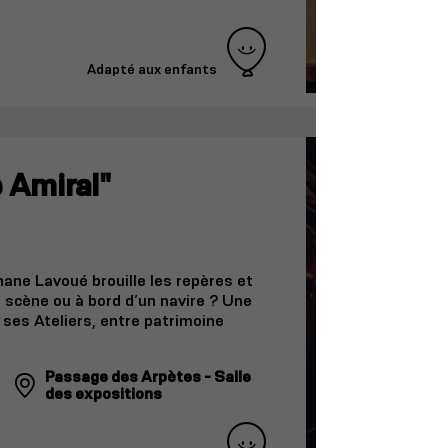
Adapté aux enfants
 Amiral"
ane Lavoué brouille les repères et
 scène ou à bord d’un navire ? Une
 ses Ateliers, entre patrimoine
Passage des Arpètes - Salle
des expositions