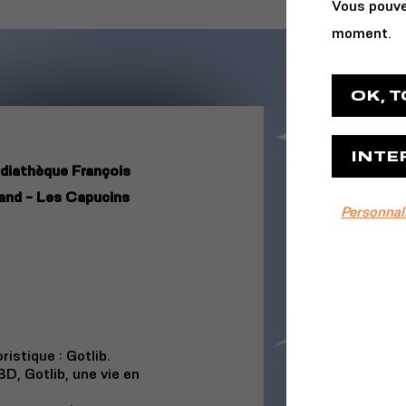
Vous pouve
moment.
OK, 
INTE
diathèque François
and - Les Capucins
Personnal
istique : Gotlib.
BD, Gotlib, une vie en