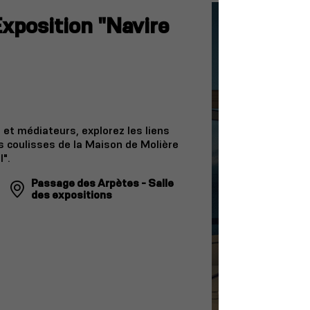
Exposition "Navire
t médiateurs, explorez les liens
s coulisses de la Maison de Molière
l".
Passage des Arpètes - Salle
des expositions