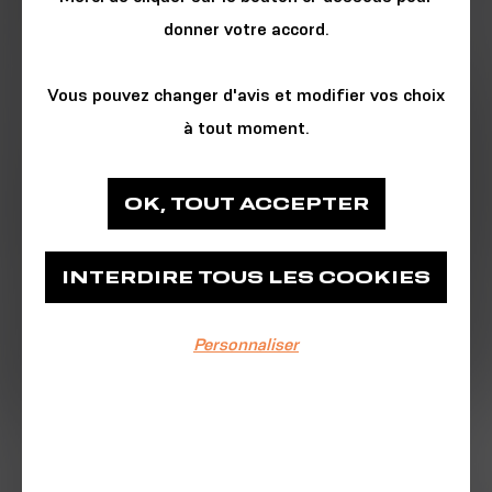
donner votre accord.
Vous pouvez changer d'avis et modifier vos choix
à tout moment.
CINÉMA & PHOTO
OK, TOUT ACCEPTER
Pathé Capucins
INTERDIRE TOUS LES COOKIES
Pathé Capucins
Personnaliser
EVÉNEMENT TERMINÉ
Du 20/12/2025 au 04/01/2026
Tout les jours, du 20 décembre au 4
janvier