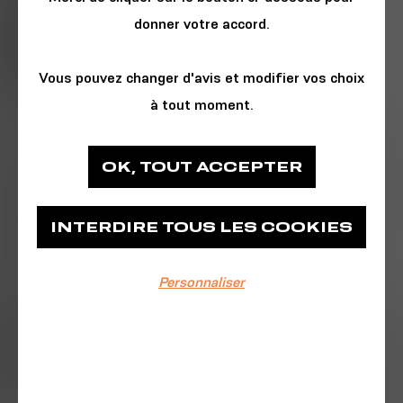
donner votre accord.
Vous pouvez changer d'avis et modifier vos choix
à tout moment.
BUSINESS & TECH
OK, TOUT ACCEPTER
La French Tech Brest+
INTERDIRE TOUS LES COOKIES
Place des Machines
Personnaliser
EVÉNEMENT TERMINÉ
13/04/2023
9h30-17h30
ADN Ouest et
la French Tech Brest+
co-