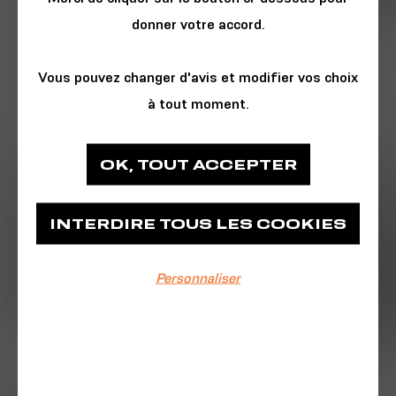
donner votre accord.
Vous pouvez changer d'avis et modifier vos choix
à tout moment.
BUSINESS & TECH
OK, TOUT ACCEPTER
La French Tech Brest+
INTERDIRE TOUS LES COOKIES
Place des Machines
Personnaliser
EVÉNEMENT TERMINÉ
09/04/2026
De 9h30 à 16h30
On se lance dans la Tech