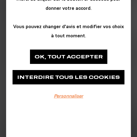
donner votre accord.
Vous pouvez changer d'avis et modifier vos choix
à tout moment.
MUSIQUE & DANSE
OK, TOUT ACCEPTER
Les Ateliers des Capucins - Quartz
Scène Nationale
INTERDIRE TOUS LES COOKIES
Place des Machines
Personnaliser
EVÉNEMENT TERMINÉ
Du 29/05/2026 au 30/05/2026
18h00
Gratuit, accès libre