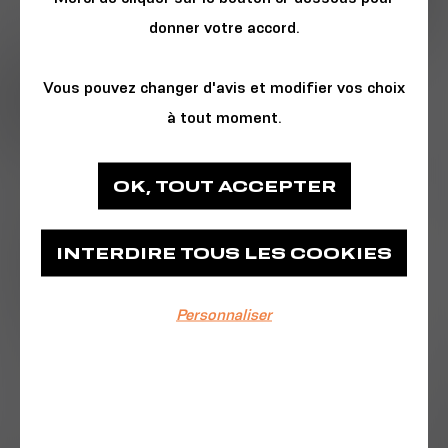
donner votre accord.
Vous pouvez changer d'avis et modifier vos choix
à tout moment.
ATELIER - WORKSHOP
OK, TOUT ACCEPTER
Médiathèque François Mitterrand - Les
Capucins
INTERDIRE TOUS LES COOKIES
Médiathèque François Mitterrand - Les
Personnaliser
Capucins
EVÉNEMENT TERMINÉ
22/11/2025
De 10h30 à 12h