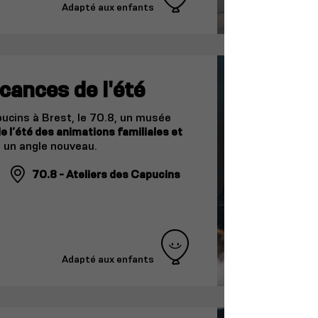
Adapté aux enfants
cances de l'été
ucins à Brest, le 70.8, un musée
e l’été des animations familiales et
s un angle nouveau.
70.8 - Ateliers des Capucins
Adapté aux enfants