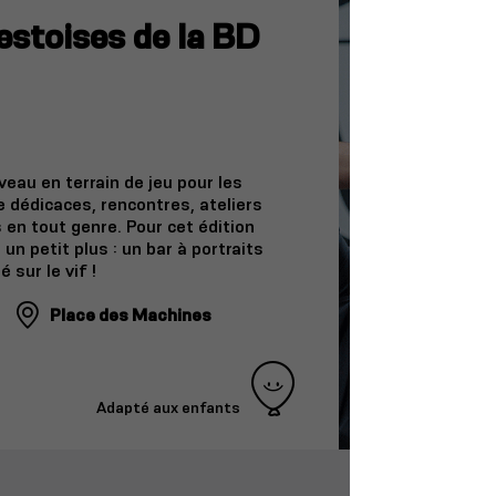
estoises de la BD
eau en terrain de jeu pour les
 dédicaces, rencontres, ateliers
 en tout genre. Pour cet édition
un petit plus : un bar à portraits
 sur le vif !
Place des Machines
Adapté aux enfants