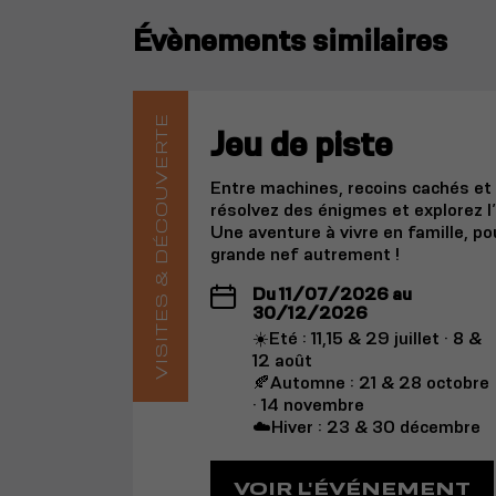
Évènements similaires
VISITES & DÉCOUVERTE
Jeu de piste
Entre machines, recoins cachés et e
résolvez des énigmes et explorez l’
Une aventure à vivre en famille, po
grande nef autrement !
Du 11/07/2026 au
30/12/2026
☀️Eté : 11,15 & 29 juillet · 8 &
12 août
🍂Automne : 21 & 28 octobre
· 14 novembre
☁️Hiver : 23 & 30 décembre
VOIR L'ÉVÉNEMENT