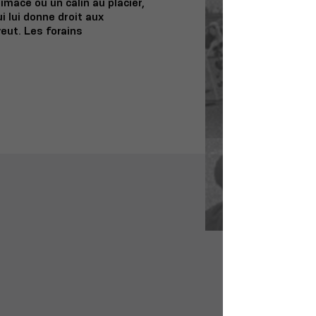
rimace ou un câlin au placier,
ui lui donne droit aux
 veut. Les forains