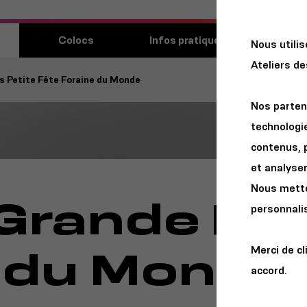
Découvri
Colocs
Infos pratiques
Nous utili
lieu
Ateliers d
s Petite Fête Foraine du Monde
Nos parten
technologie
contenus, 
et analyser 
Nous metton
 Grande Pet
personnalis
e du Monde
Merci de cl
accord.