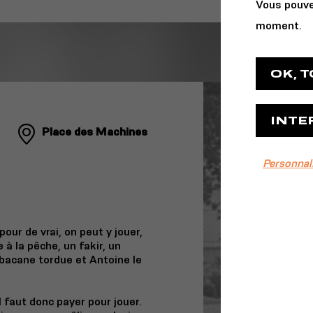
Vous pouve
moment.
OK, 
INTE
Place des Machines
Personnal
ur de vrai, on peut y jouer,
ne à la pêche, un fakir, un
rbacane tordue et Antoine le
 faut donc payer pour jouer.