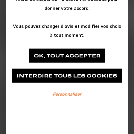
donner votre accord.
Vous pouvez changer d'avis et modifier vos choix
à tout moment.
ARTS & SPECTACLE
OK, TOUT ACCEPTER
Les Ateliers des Capucins
INTERDIRE TOUS LES COOKIES
Place des Machines
Personnaliser
EVÉNEMENT TERMINÉ
26/12/2024
13h-18h30
Le Manège Salé, un voyage iodé et féérique