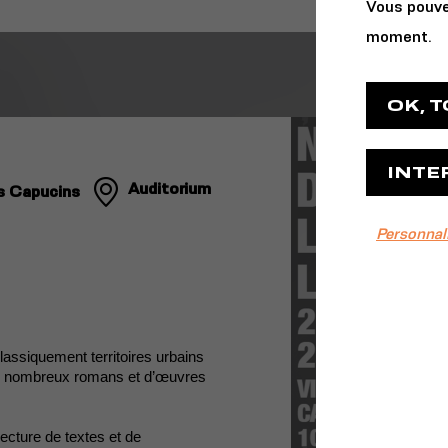
Vous pouve
moment.
OK, 
INTE
Auditorium
s Capucins
Personnal
lassiquement territoires urbains
on de nombreux romans et d’œuvres
lecture de textes et de