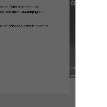
ion de Ruth Matarasso du
rest métropole accompagnent
ion de boissons dans le cadre du