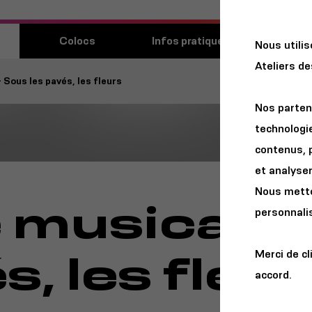
Découvri
Colocs
Infos pratiques
Nous utili
lieu
Ateliers d
 Sous les pavés, les fleurs
Nos parten
technologie
contenus, 
et analyser 
Nous metton
 musicale 
personnalis
s, les fleur
Merci de cl
accord.