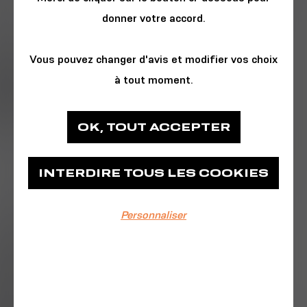
donner votre accord.
Vous pouvez changer d'avis et modifier vos choix
à tout moment.
ARTS & SPECTACLE
OK, TOUT ACCEPTER
Le Fourneau
INTERDIRE TOUS LES COOKIES
Le Fourneau
Personnaliser
EVÉNEMENT TERMINÉ
13/06/2026
À 14h32
Cirque | Création 2026
Durée 40 min | Tout public