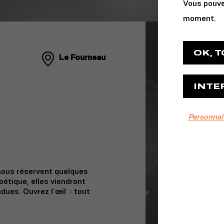
Vous pouve
moment.
OK, 
Le Fourneau
INTE
Personnal
 nous réservent quelques
oétique, elles viendront
dues. Ouvrez l’œil
: tout