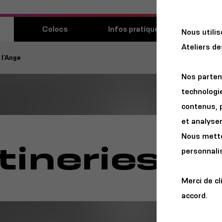
Découvri
Colocs
Infos pratiques
Nous utili
lieu
Ateliers d
 l'Ange
Nos parten
technologie
contenus, 
et analyser 
Nous metton
tineries de
personnalis
Merci de cl
accord.