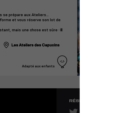
 se prépare aux Ateliers…
sforme et vous réserve son lot de
nstant, mais une chose est sûre :
il
Les Ateliers des Capucins
Adapté aux enfants
RÉSEAUX SOCIA