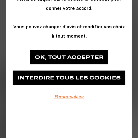
donner votre accord.
Vous pouvez changer d'avis et modifier vos choix
à tout moment.
HISTOIRE & SOCIÉTÉ
OK, TOUT ACCEPTER
Ville de Brest
INTERDIRE TOUS LES COOKIES
Place des Machines
Personnaliser
EVÉNEMENT TERMINÉ
Du 18/11/2023 au 19/11/2023
Samedi 18 novembre : 14h-21h30
Dimanche 19 novembre : 11h30-17h30