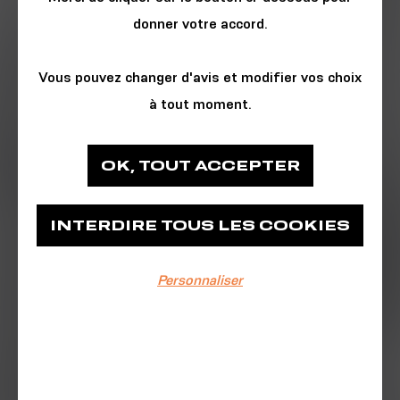
donner votre accord.
Vous pouvez changer d'avis et modifier vos choix
à tout moment.
JEUX
OK, TOUT ACCEPTER
En Bières Inconnues
INTERDIRE TOUS LES COOKIES
En Bières Inconnues
Personnaliser
EVÉNEMENT TERMINÉ
28/12/2024
17h-18h
Pêche à la ligne insolite pour les petits