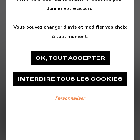
donner votre accord.
Vous pouvez changer d'avis et modifier vos choix
à tout moment.
CINÉMA & PHOTO
OK, TOUT ACCEPTER
Collectif Les Œils
INTERDIRE TOUS LES COOKIES
Place des Machines
Personnaliser
EVÉNEMENT TERMINÉ
Du 22/12/2024 au 23/12/2024
Dimanche 22 décembre : 14h-15h30 |
16h-18h
Lundi 23 décembre : 13h-15h | 15h30-17h