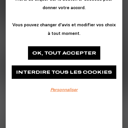
donner votre accord.
Vous pouvez changer d'avis et modifier vos choix
à tout moment.
CINÉMA & PHOTO
OK, TOUT ACCEPTER
Pathé Capucins
INTERDIRE TOUS LES COOKIES
Pathé Capucins
Personnaliser
EVÉNEMENT TERMINÉ
Du 01/12/2023 au 02/12/2023
RENAISSANCE: A FILM BY BEYONCÉ retrace
le parcours du RENAISSANCE WORLD TOUR,