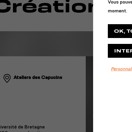
 Création -
Vous pouve
moment.
OK, 
INTE
Personnal
Ateliers des Capucins
niversité de Bretagne