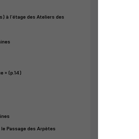
s) à l’étage des Ateliers des
hines
e » (p.14)
ines
ur le Passage des Arpètes