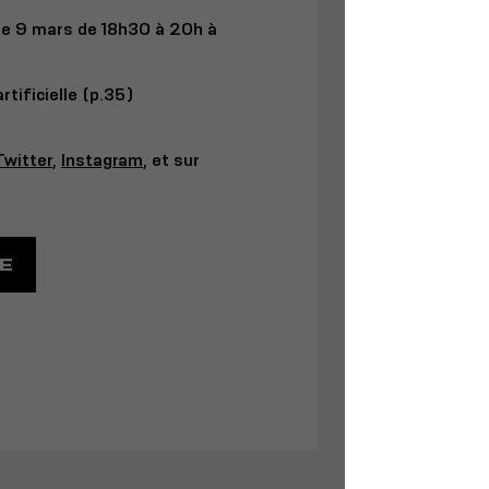
 le 9 mars de 18h30 à 20h à
artificielle (p.35)
Twitter
,
Instagram
, et sur
E