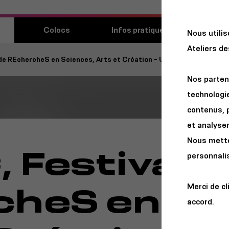
Découvri
Colocs
Infos pratiques
Nous utili
lieu
Ateliers d
de REchercheS en Sciences, Arts et Création - UBO
Nos parten
technologie
contenus, 
et analyser 
Nous metton
 Festival 
personnalis
heS en Sc
Merci de cl
accord.