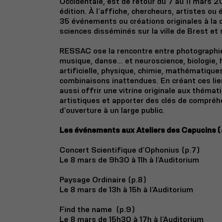
Occidentale, est de retour du 7 au 11 mars
édition. À l’affiche, chercheurs, artistes ou
35 événements ou créations originales à la 
sciences disséminés sur la ville de Brest et
RESSAC ose la rencontre entre photographie,
musique, danse... et neuroscience, biologie, h
artificielle, physique, chimie, mathématiques
combinaisons inattendues. En créant ces liens
aussi offrir une vitrine originale aux thémat
artistiques et apporter des clés de compréh
d’ouverture à un large public.
Les événements aux Ateliers des Capucins (à 
Concert Scientifique d’Ophonius (p.7)
Le 8 mars de 9h30 à 11h à l’Auditorium
Paysage Ordinaire (p.8)
Le 8 mars de 13h à 15h à l’Auditorium
Find the name (p.9)
Le 8 mars de 15h30 à 17h à l’Auditorium