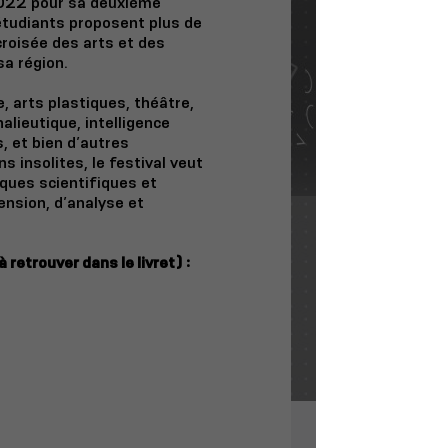
 2022 pour sa deuxième
 étudiants proposent plus de
croisée des arts et des
 sa région.
 arts plastiques, théâtre,
alieutique, intelligence
, et bien d’autres
 insolites, le festival veut
iques scientifiques et
ension, d’analyse et
retrouver dans le livret) :