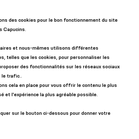
r les
Organisez votre
sons des cookies pour le bon fonctionnement du site
x
événement
es Capucins.
aires et nous-mêmes utilisons différentes
s, telles que les cookies, pour personnaliser les
proposer des fonctionnalités sur les réseaux sociaux
le trafic..
s cela en place pour vous offrir le contenu le plus
de
é et l'expérience la plus agréable possible.
iences,
iquer sur le bouton ci-dessous pour donner votre