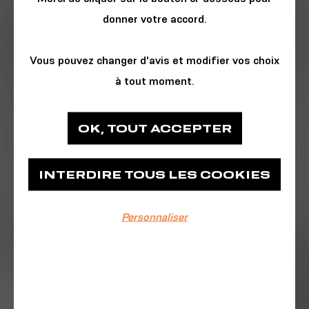
donner votre accord.
Vous pouvez changer d'avis et modifier vos choix
à tout moment.
CINÉMA & PHOTO
OK, TOUT ACCEPTER
Pathé Capucins
INTERDIRE TOUS LES COOKIES
Pathé Capucins
Personnaliser
EVÉNEMENT TERMINÉ
08/04/2026
📅
Mercredi 8 avril
🕣
20h30
💶
5€